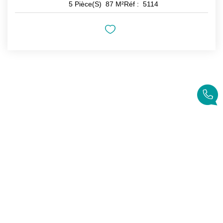
5
Pièce(s)
87
M²
Réf :
5114