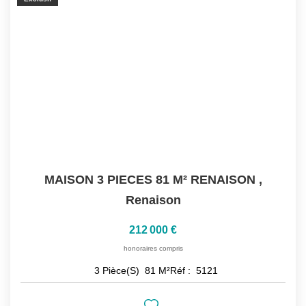
MAISON 3 PIECES 81 M² RENAISON
,
Renaison
212 000 €
honoraires compris
3
Pièce(s)
81
M²
Réf :
5121