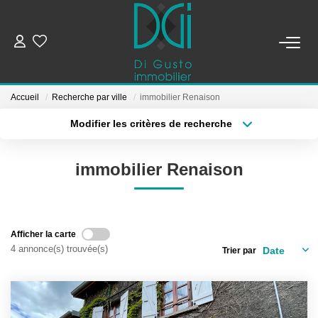
ESTIMER ET METTRE EN VENTE
Accueil
Recherche par ville
immobilier Renaison
BIENS À VENDRE
Modifier les critères de recherche
Localisation
Type de bien
Localisation
Sélectionnez...
BIENS VENDUS
immobilier Renaison
Surface min
Budget max
NOTRE AGENCE
Plus de critères
Créer une alerte
Qui Sommes-Nous
Afficher la carte
4 annonce(s) trouvée(s)
Trier par
Notre Équipe
CONTACT