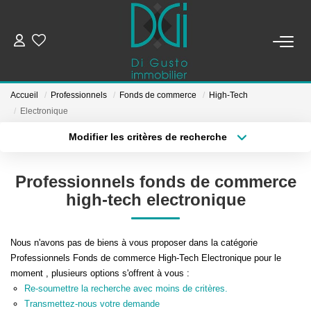
ESTIMER ET METTRE EN VENTE
Accueil
Professionnels
Fonds de commerce
High-Tech
BIENS À VENDRE
Electronique
Modifier les critères de recherche
Localisation
Type de bien
BIENS VENDUS
Localisation
Sélectionnez...
Professionnels fonds de commerce
NOTRE AGENCE
Surface min
Budget max
high-tech electronique
Plus de critères
Créer une alerte
Qui Sommes-Nous
Nous n'avons pas de biens à vous proposer dans la catégorie
Notre Équipe
Professionnels Fonds de commerce High-Tech Electronique pour le
moment , plusieurs options s'offrent à vous :
Re-soumettre la recherche avec moins de critères.
CONTACT
Transmettez-nous votre demande