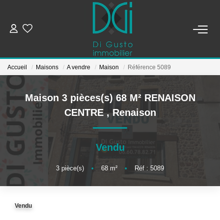
ESTIMER ET METTRE EN VENTE
Accueil
Maisons
A vendre
Maison
Référence 5089
BIENS À VENDRE
Maison 3 pièces(s) 68 M² RENAISON
BIENS VENDUS
CENTRE
,
Renaison
NOTRE AGENCE
Vendu
Qui Sommes-Nous
3
pièce(s)
•
68
m²
•
Réf : 5089
Notre Équipe
Vendu
CONTACT