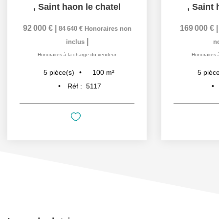
,
Saint haon le chatel
,
Saint 
92 000 €
|
169 000 €
84 640 €
Honoraires non
|
inclus
n
Honoraires à la charge du vendeur
Honoraires 
100
m²
5
pièce(s)
5
pièce
Réf :
5117