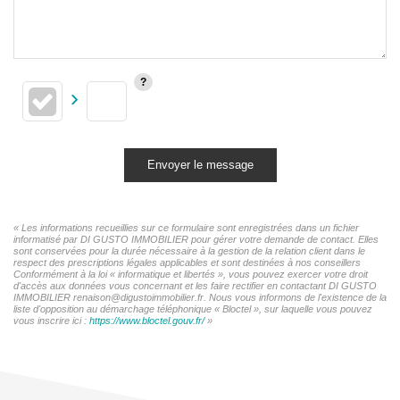
Envoyer le message
« Les informations recueillies sur ce formulaire sont enregistrées dans un fichier
informatisé par DI GUSTO IMMOBILIER pour gérer votre demande de contact. Elles
sont conservées pour la durée nécessaire à la gestion de la relation client dans le
respect des prescriptions légales applicables et sont destinées à nos conseillers
Conformément à la loi « informatique et libertés », vous pouvez exercer votre droit
d'accès aux données vous concernant et les faire rectifier en contactant DI GUSTO
IMMOBILIER renaison@digustoimmobilier.fr. Nous vous informons de l'existence de la
liste d'opposition au démarchage téléphonique « Bloctel », sur laquelle vous pouvez
vous inscrire ici :
https://www.bloctel.gouv.fr/
»