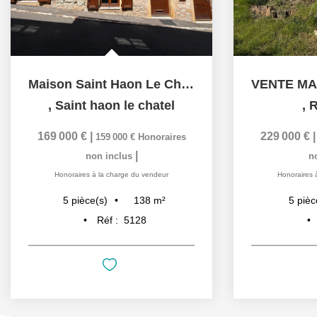
Maison Saint Haon Le Chatel 138 m2
,
Saint haon le chatel
,
R
169 000 €
|
229 000 €
159 000 €
Honoraires
|
non inclus
n
Honoraires à la charge du vendeur
Honoraires 
138
m²
5
pièce(s)
5
pièc
Réf :
5128