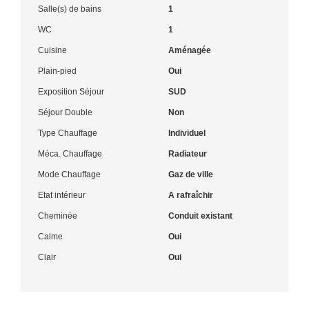
Salle(s) de bains
1
WC
1
Cuisine
Aménagée
Plain-pied
Oui
Exposition Séjour
SUD
Séjour Double
Non
Type Chauffage
Individuel
Méca. Chauffage
Radiateur
Mode Chauffage
Gaz de ville
Etat intérieur
A rafraîchir
Cheminée
Conduit existant
Calme
Oui
Clair
Oui