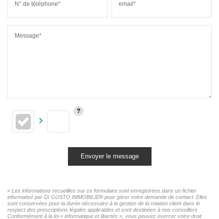
N° de téléphone*
email*
Message*
Envoyer le message
« Les informations recueillies sur ce formulaire sont enregistrées dans un fichier
informatisé par DI GUSTO IMMOBILIER pour gérer votre demande de contact. Elles
sont conservées pour la durée nécessaire à la gestion de la relation client dans le
respect des prescriptions légales applicables et sont destinées à nos conseillers
Conformément à la loi « informatique et libertés », vous pouvez exercer votre droit