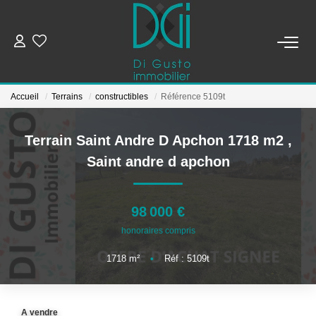
ESTIMER ET METTRE EN VENTE
Accueil
Terrains
constructibles
Référence 5109t
BIENS À VENDRE
Terrain Saint Andre D Apchon 1718 m2
,
BIENS VENDUS
Saint andre d apchon
NOTRE AGENCE
98 000 €
honoraires compris
Qui Sommes-Nous
Notre Équipe
1718
m²
•
Réf : 5109t
CONTACT
A vendre