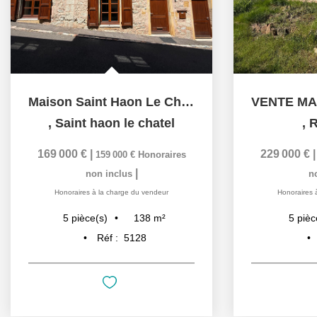
Maison Saint Haon Le Chatel 138 m2
,
Saint haon le chatel
,
R
169 000 €
|
229 000 €
159 000 €
Honoraires
|
non inclus
n
Honoraires à la charge du vendeur
Honoraires 
138
m²
5
pièce(s)
5
pièc
Réf :
5128