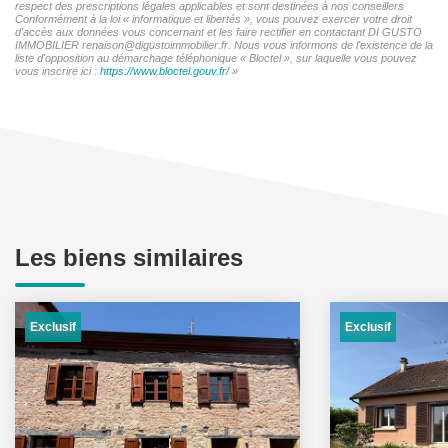
respect des prescriptions légales applicables et sont destinées à nos conseillers
Conformément à la loi « informatique et libertés », vous pouvez exercer votre droit
d'accès aux données vous concernant et les faire rectifier en contactant DI GUSTO
IMMOBILIER renaison@digustoimmobilier.fr. Nous vous informons de l'existence de la
liste d'opposition au démarchage téléphonique « Bloctel », sur laquelle vous pouvez
vous inscrire ici :
https://www.bloctel.gouv.fr/
»
Les biens similaires
Exclusif
Exclusif