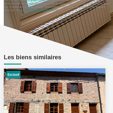
d'accès aux données vous concernant et les faire rectifier en contactant DI GUSTO
IMMOBILIER renaison@digustoimmobilier.fr. Nous vous informons de l'existence de la
liste d'opposition au démarchage téléphonique « Bloctel », sur laquelle vous pouvez
vous inscrire ici :
https://www.bloctel.gouv.fr/
»
Les biens similaires
Exclusif