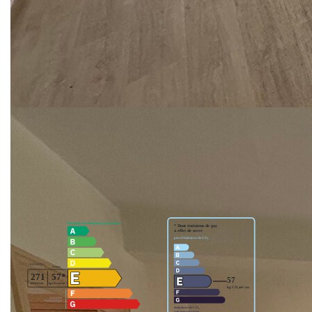
CPI 4201 2016 000 008 195, agissant en sa qualité de
gérante.
COPROPRIETE = OUI
NOMBRE DE LOTS : 15 DONT 7 D'HABITATION
MONTANT DES CHARGES ANNUELLES : 450 €
PROCEDURE EN COURS : NON
**
Honoraires à la charge du vendeur
Nos honoraires
Nous contacter
Diagnostics énergétiques