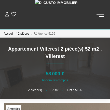
ESTIMER ET METTRE EN VENTE
Accueil
2 pièces
Référence 5126
BIENS À VENDRE
Appartement Villerest 2 pièce(s) 52 m2
,
BIENS VENDUS
Villerest
NOTRE AGENCE
58 000 €
Qui Sommes-Nous
honoraires compris
Notre Équipe
2
pièce(s)
•
52
m²
•
Réf : 5126
CONTACT
A vendre