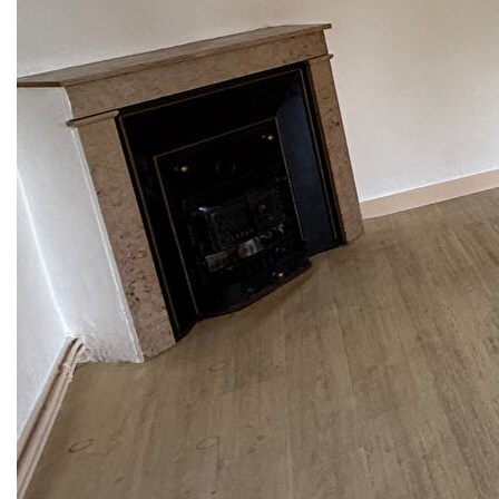
A VILLEREST, dans petite copropriété de 7 logements avec
cour privée fermée et parkings, appartement T2 au 1er
étage et dernier étage comprenant cuisine, séjour, une
chambre, salle d'eau WC, double vitrage pvc, volets
roulants solaires, chauffage central individuel gaz de ville,
cabanon.
Prévoir travaux : sols, salle de bains.
Contactez-moi par mail carole@digustoimmobilier.fr ou par
téléphone 06.60.78.82.71 pour plus d'infos et prévoir une
visite de cette opportunité de l'Agence DI GUSTO
IMMOBILIER RENAISON.
Selon l'article L.561.5 du Code Monétaire et Financier, pour
l'organisation de la visite, la présentation d'une pièce
d'identité vous sera demandée.
VENTE IMMOBILIER RENAISON
Information Loi Alur :
Mandat de vente signé par Madame Carole DI GUSTO,
titulaire de la carte professionnelle TRANSACTIONS n°