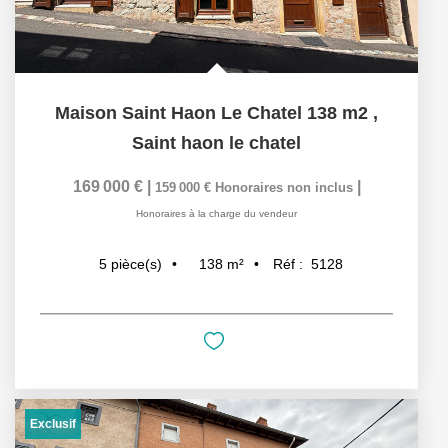
Maison Saint Haon Le Chatel 138 m2
,
Saint haon le chatel
169 000 €
|
|
159 000 €
Honoraires non inclus
Honoraires à la charge du vendeur
138
m²
Réf :
5128
5
pièce(s)
Exclusif