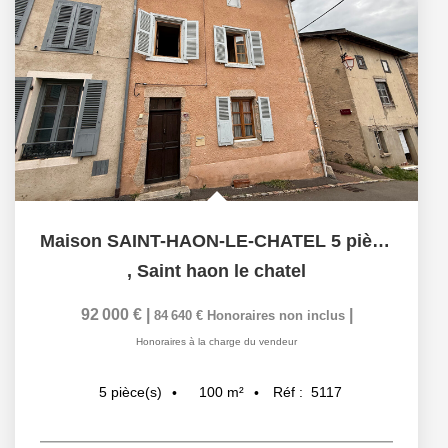
Maison SAINT-HAON-LE-CHATEL 5 pièces
,
Saint haon le chatel
92 000 €
|
|
84 640 €
Honoraires non inclus
Honoraires à la charge du vendeur
100
m²
Réf :
5117
5
pièce(s)