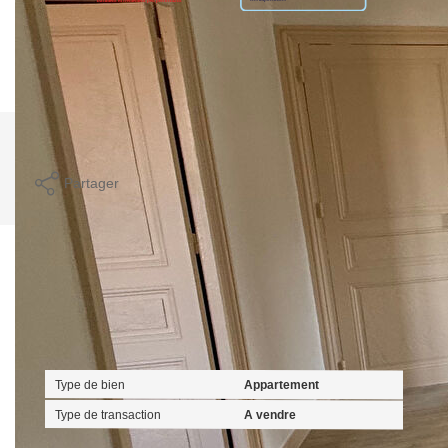
Montant estimé des dépenses annuelles d'énergie pour un
usage standard entre 1380€ et 1870€. indexées aux années
2021,2022 et 2023 (abonnement compris).
Imprimer
Partager
Calculer mon budget
Caractéristiques détaillées
Général
Type de bien
Appartement
Type de transaction
A vendre