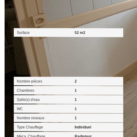
Surfaces
Surface
52 m2
Intérieur
Nombre pièces
2
Chambres
1
Salle(s) d'eau
1
WC
1
Nombre niveaux
1
Type Chauffage
Individuel
Méca. Chauffage
Radiateur