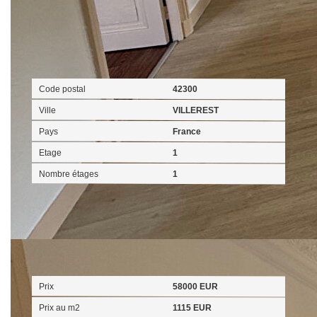
Localisation
Code postal
42300
Ville
VILLEREST
Pays
France
Etage
1
Nombre étages
1
Aspects financiers
Prix
58000 EUR
Prix au m2
1115 EUR