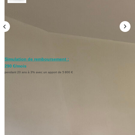
Simulation de remboursement :
290 €/mois
pendant 20 ans à 3% avec un apport de 5 800 €
Description
Réf : 5126
Région Auvergne Rhone-Alpes - Département Loire (42) - A
la limite de ROANNE,