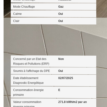
Mode Chauffage
Gaz
Calme
Oui
Clair
Oui
Diagnostics
Concerné par un Etat des
Non
Risques et Pollutions (ERP)
Soumis à l'affichage du DPE
Oui
Date établissement
02/07/2025
Diagnostic Energétique
Consommation énergie
E
primaire
Valeur consommation
271.8 kWh/m2 par an
énergie primaire