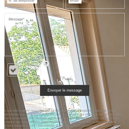
N° de téléphone*
email*
Message*
Envoyer le message
« Les informations recueillies sur ce formulaire sont enregistrées dans un fichier
informatisé par DI GUSTO IMMOBILIER pour gérer votre demande de contact. Elles
sont conservées pour la durée nécessaire à la gestion de la relation client dans le
respect des prescriptions légales applicables et sont destinées à nos conseillers
Conformément à la loi « informatique et libertés », vous pouvez exercer votre droit