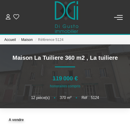
ESTIMER ET METTRE EN VENTE
Accueil
Maison
Référence 5124
BIENS À VENDRE
Maison La Tuiliere 360 m2
,
La tuiliere
BIENS VENDUS
119 000 €
NOTRE AGENCE
honoraires compris
Qui Sommes-Nous
12
pièce(s)
•
370
m²
•
Réf : 5124
Notre Équipe
A vendre
CONTACT