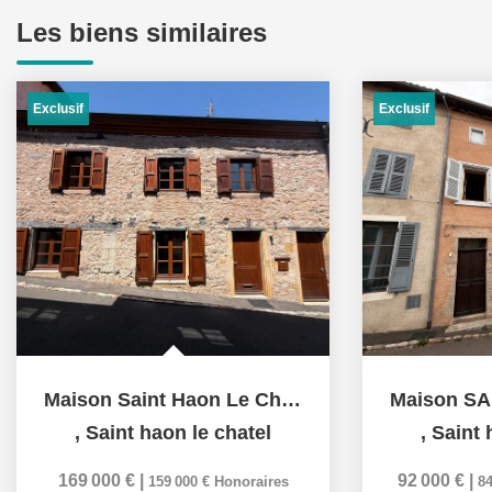
Les biens similaires
Exclusif
Exclusif
Maison Saint Haon Le Chatel 138 m2
,
Saint haon le chatel
,
Saint 
169 000 €
|
92 000 €
|
159 000 €
Honoraires
84