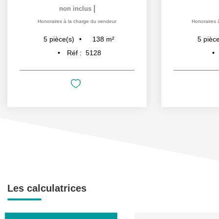
|
non inclus
Honoraires à la charge du vendeur
Honoraires 
138
m²
5
pièce(s)
5
pièce
Réf :
5128
Les calculatrices