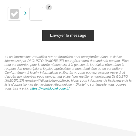
Envoyer le message
« Les informations recueillies sur ce formulaire sont enregistrées dans un fichier
informatisé par DI GUSTO IMMOBILIER pour gérer votre demande de contact. Elles
sont conservées pour la durée nécessaire à la gestion de la relation client dans le
respect des prescriptions légales applicables et sont destinées à nos conseillers
Conformément à la loi « informatique et libertés », vous pouvez exercer votre droit
d'accès aux données vous concernant et les faire rectifier en contactant DI GUSTO
IMMOBILIER renaison@digustoimmobilier.fr. Nous vous informons de l'existence de la
liste d'opposition au démarchage téléphonique « Bloctel », sur laquelle vous pouvez
vous inscrire ici :
https://www.bloctel.gouv.fr/
»