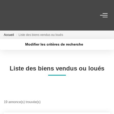
ESTIMER ET METTRE EN VENTE
Accueil
Liste des biens vendus ou loués
BIENS À VENDRE
Modifier les critères de recherche
Localisation
Type de bien
Surface min
Budget max
BIENS VENDUS
Liste des biens vendus ou loués
Plus de critères
Créer une alerte
NOTRE AGENCE
Qui Sommes-Nous
Notre Équipe
19 annonce(s) trouvée(s)
CONTACT